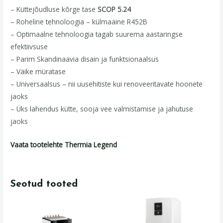
– Küttejõudluse kõrge tase
SCOP 5.24
– Roheline tehnoloogia – külmaaine R452B
– Optimaalne tehnoloogia tagab suurema aastaringse
efektiivsuse
– Parim Skandinaavia disain ja funktsionaalsus
– Väike müratase
– Universaalsus – nii uusehitiste kui renoveeritavate hoonete
jaoks
– Üks lahendus kütte, sooja vee valmistamise ja jahutuse
jaoks
Vaata tootelehte Thermia Legend
Seotud tooted
Algne
Praegune
Algne
Praegune
hind
hind
hind
hind
oli:
on:
oli:
on: