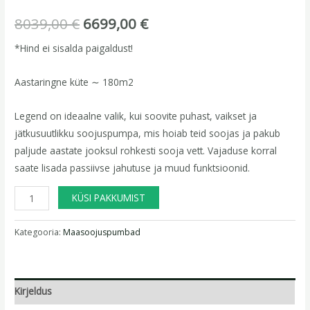
8039,00
€
6699,00
€
*Hind ei sisalda paigaldust!
Aastaringne küte ∼ 180m2
Legend on ideaalne valik, kui soovite puhast, vaikset ja
jätkusuutlikku soojuspumpa, mis hoiab teid soojas ja pakub
paljude aastate jooksul rohkesti sooja vett. Vajaduse korral
saate lisada passiivse jahutuse ja muud funktsioonid.
KÜSI PAKKUMIST
Kategooria:
Maasoojuspumbad
Kirjeldus