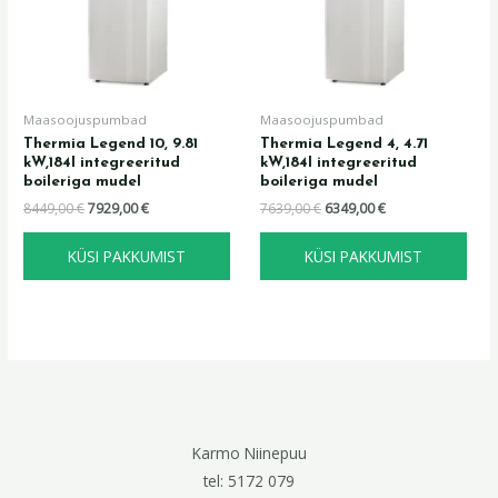
Maasoojuspumbad
Maasoojuspumbad
Thermia Legend 10, 9.81
Thermia Legend 4, 4.71
kW,184l integreeritud
kW,184l integreeritud
boileriga mudel
boileriga mudel
8449,00
€
7929,00
€
7639,00
€
6349,00
€
KÜSI PAKKUMIST
KÜSI PAKKUMIST
Karmo Niinepuu
tel: 5172 079