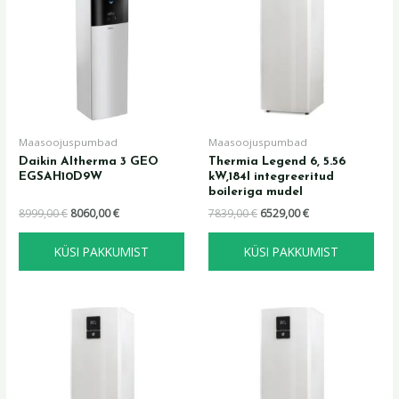
8999,00 €.
8060,00 €.
7839,00 €.
6529,00 €.
Maasoojuspumbad
Maasoojuspumbad
Daikin Altherma 3 GEO
Thermia Legend 6, 5.56
EGSAH10D9W
kW,184l integreeritud
boileriga mudel
8999,00
€
8060,00
€
7839,00
€
6529,00
€
KÜSI PAKKUMIST
KÜSI PAKKUMIST
Algne
Praegune
Algne
Praegune
hind
hind
hind
hind
oli:
on:
oli:
on:
8449,00 €.
7929,00 €.
7639,00 €.
6349,00 €.