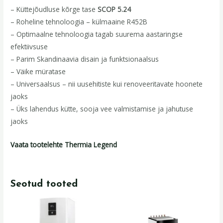
– Küttejõudluse kõrge tase
SCOP 5.24
– Roheline tehnoloogia – külmaaine R452B
– Optimaalne tehnoloogia tagab suurema aastaringse
efektiivsuse
– Parim Skandinaavia disain ja funktsionaalsus
– Väike müratase
– Universaalsus – nii uusehitiste kui renoveeritavate hoonete
jaoks
– Üks lahendus kütte, sooja vee valmistamise ja jahutuse
jaoks
Vaata tootelehte Thermia Legend
Seotud tooted
Algne
Praegune
hind
hind
oli:
on: