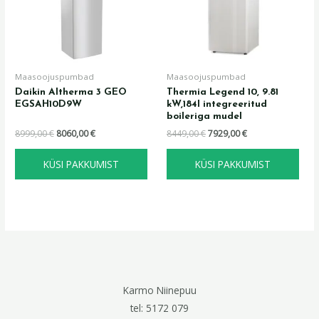
Maasoojuspumbad
Maasoojuspumbad
Daikin Altherma 3 GEO
Thermia Legend 10, 9.81
EGSAH10D9W
kW,184l integreeritud
boileriga mudel
8999,00
€
8060,00
€
8449,00
€
7929,00
€
KÜSI PAKKUMIST
KÜSI PAKKUMIST
Karmo Niinepuu
tel: 5172 079