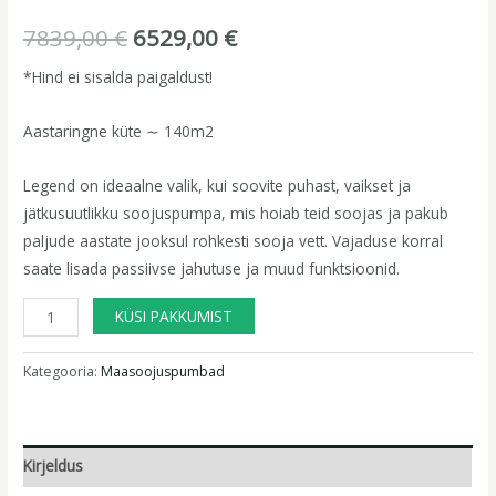
7839,00
€
6529,00
€
*Hind ei sisalda paigaldust!
Aastaringne küte ∼ 140m2
Legend on ideaalne valik, kui soovite puhast, vaikset ja
jätkusuutlikku soojuspumpa, mis hoiab teid soojas ja pakub
paljude aastate jooksul rohkesti sooja vett. Vajaduse korral
saate lisada passiivse jahutuse ja muud funktsioonid.
KÜSI PAKKUMIST
Kategooria:
Maasoojuspumbad
Kirjeldus