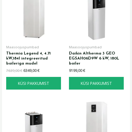
7639,00 €.
6349,00 €.
Maasoojuspumbad
Maasoojuspumbad
Thermia Legend 4, 4.71
Daikin Altherma 3 GEO
kW,184l integreeritud
EGSAH06D9W 6 kW, 180L
boileriga mudel
boiler
7639,00
€
6349,00
€
9199,00
€
KÜSI PAKKUMIST
KÜSI PAKKUMIST
Algne
Praegune
Algne
Praegune
hind
hind
hind
hind
oli:
on:
oli:
on:
8999,00 €.
8060,00 €.
8449,00 €.
7929,00 €.