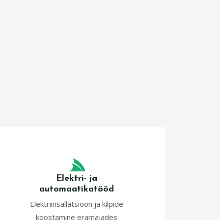
Elektri- ja
automaatikatööd
Elektriinsallatsioon ja kilpide
koostamine eramajades