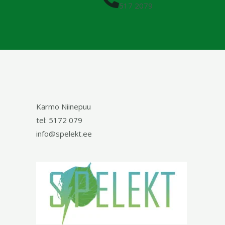
517 2079
Karmo Niinepuu
tel: 5172 079
info@spelekt.ee