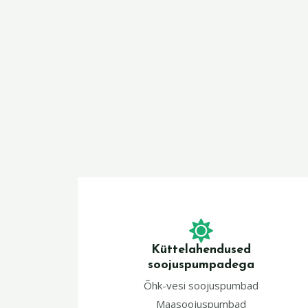
Küttelahendused
soojuspumpadega
Õhk-vesi soojuspumbad
Maasoojuspumbad