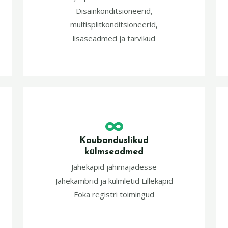
Disainkonditsioneerid,
multisplitkonditsioneerid,
lisaseadmed ja tarvikud
Kaubanduslikud
külmseadmed
Jahekapid jahimajadesse
Jahekambrid ja külmletid Lillekapid
Foka registri toimingud