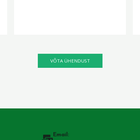
VÕTA ÜHENDUST
Email: