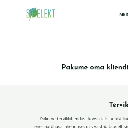
Skip
to
MEI
content
Pakume oma kliendil
Tervi
Pakume terviklahendust konsultatsioonist kun
energiatõhusa lahenduse, mis vastab täpselt sin