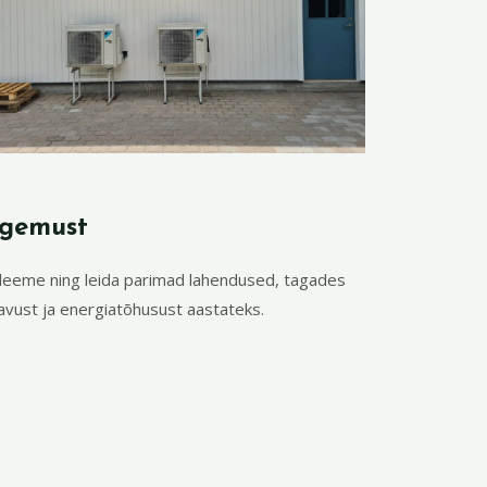
ogemust
leeme ning leida parimad lahendused, tagades
avust ja energiatõhusust aastateks.