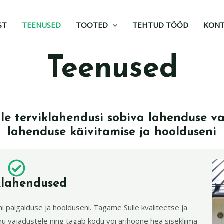
ST
TEENUSED
TOOTED
TEHTUD TÖÖD
KON
Teenused
e terviklahendusi sobiva lahenduse val
lahenduse käivitamise ja hoolduseni
klahendused
i paigalduse ja hoolduseni. Tagame Sulle kvaliteetse ja
u vajadustele ning tagab kodu või ärihoone hea sisekliima