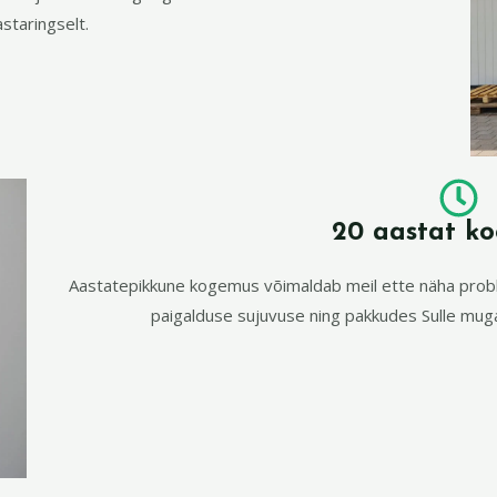
astaringselt.
20 aastat k
Aastatepikkune kogemus võimaldab meil ette näha prob
paigalduse sujuvuse ning pakkudes Sulle mug