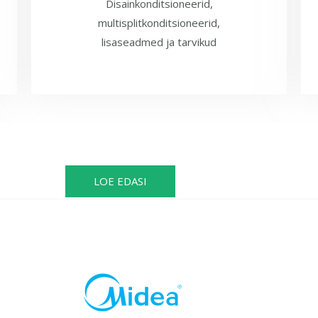
Disainkonditsioneerid,
multisplitkonditsioneerid,
lisaseadmed ja tarvikud
LOE EDASI