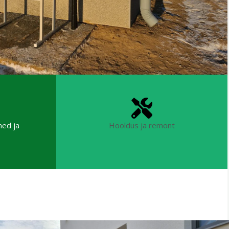
med ja
Hooldus ja remont