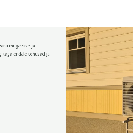
sinu mugavuse ja
g taga endale tõhusad ja