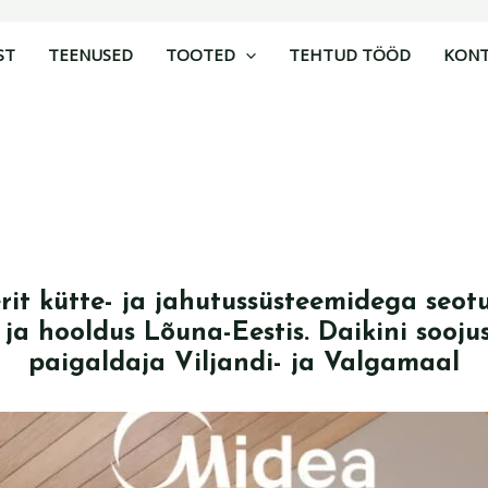
ST
TEENUSED
TOOTED
TEHTUD TÖÖD
KON
rit kütte- ja jahutussüsteemidega seo
ja hooldus Lõuna-Eestis. Daikini sooj
paigaldaja Viljandi- ja Valgamaal