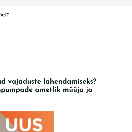
TAKT
tud vajaduste lahendamiseks?
uspumpade ametlik müüja ja