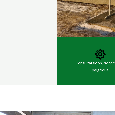
Konsultatsioon, sead
paigaldus