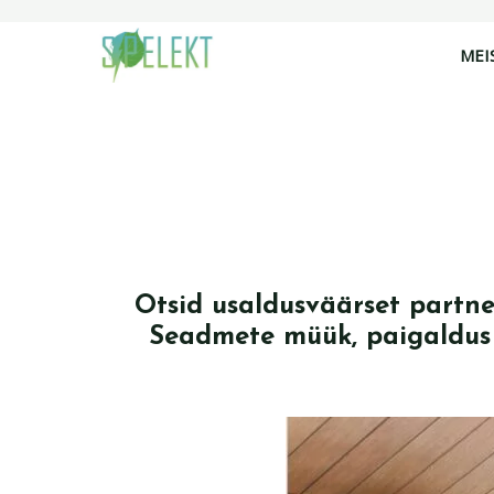
Skip
to
MEI
content
Otsid usaldusväärset partne
Seadmete müük, paigaldus 