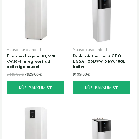
8449,00 €.
7929,00 €.
Maasoojuspumbad
Maasoojuspumbad
Thermia Legend 10, 9.81
Daikin Altherma 3 GEO
kW,184l integreeritud
EGSAH06D9W 6 kW, 180L
boileriga mudel
boiler
8449,00
€
7929,00
€
9199,00
€
KÜSI PAKKUMIST
KÜSI PAKKUMIST
Algne
Praegune
Algne
Praegune
hind
hind
hind
hind
oli:
on:
oli:
on:
7839,00 €.
6529,00 €.
8999,00 €.
8060,00 €.