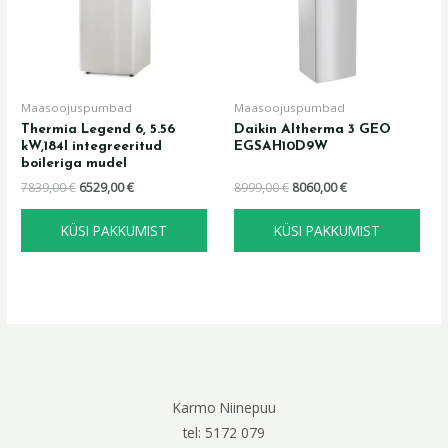
Maasoojuspumbad
Maasoojuspumbad
Thermia Legend 6, 5.56
Daikin Altherma 3 GEO
kW,184l integreeritud
EGSAH10D9W
boileriga mudel
7839,00
€
6529,00
€
8999,00
€
8060,00
€
KÜSI PAKKUMIST
KÜSI PAKKUMIST
Karmo Niinepuu
tel: 5172 079