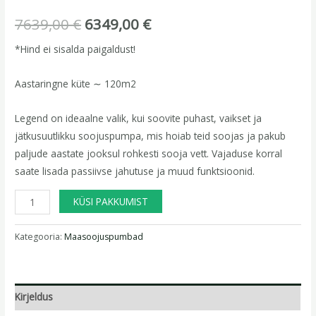
7639,00
€
6349,00
€
*Hind ei sisalda paigaldust!
Aastaringne küte ∼ 120m2
Legend on ideaalne valik, kui soovite puhast, vaikset ja
jätkusuutlikku soojuspumpa, mis hoiab teid soojas ja pakub
paljude aastate jooksul rohkesti sooja vett. Vajaduse korral
saate lisada passiivse jahutuse ja muud funktsioonid.
KÜSI PAKKUMIST
Kategooria:
Maasoojuspumbad
Kirjeldus