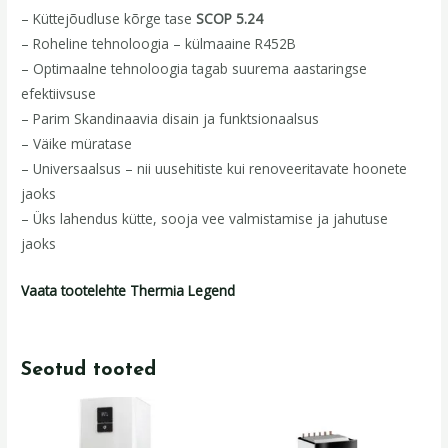
– Küttejõudluse kõrge tase
SCOP 5.24
– Roheline tehnoloogia – külmaaine R452B
– Optimaalne tehnoloogia tagab suurema aastaringse
efektiivsuse
– Parim Skandinaavia disain ja funktsionaalsus
– Väike müratase
– Universaalsus – nii uusehitiste kui renoveeritavate hoonete
jaoks
– Üks lahendus kütte, sooja vee valmistamise ja jahutuse
jaoks
Vaata tootelehte Thermia Legend
Seotud tooted
Algne
Praegune
hind
hind
oli:
on: