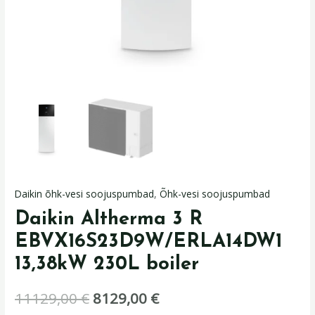
Daikin õhk-vesi soojuspumbad
,
Õhk-vesi soojuspumbad
Daikin Altherma 3 R
EBVX16S23D9W/ERLA14DW1
13,38kW 230L boiler
11129,00
€
8129,00
€