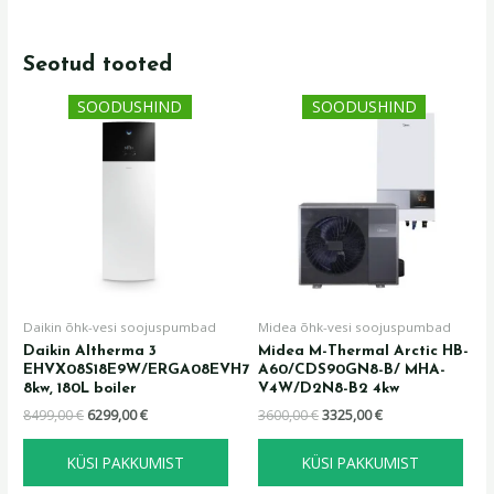
Seotud tooted
Algne
Praegune
Algne
Praegune
SOODUSHIND
SOODUSHIND
hind
hind
hind
hind
oli:
on:
oli:
on:
8499,00 €.
6299,00 €.
3600,00 €.
3325,00 €.
Daikin õhk-vesi soojuspumbad
Midea õhk-vesi soojuspumbad
Daikin Altherma 3
Midea M-Thermal Arctic HB-
EHVX08S18E9W/ERGA08EVH7
A60/CDS90GN8-B/ MHA-
8kw, 180L boiler
V4W/D2N8-B2 4kw
8499,00
€
6299,00
€
3600,00
€
3325,00
€
KÜSI PAKKUMIST
KÜSI PAKKUMIST