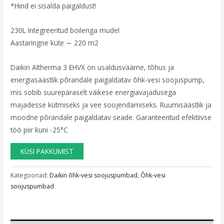
*Hind ei sisalda paigaldust!
230L Integreeritud boileriga mudel
Aastaringne küte ∼ 220 m2
Daikin Altherma 3 EHVX on usaldusväärne, tõhus ja
energiasäästlik põrandale paigaldatav õhk-vesi soojuspump,
mis sobib suurepäraselt väikese energiavajadusega
majadesse kütmiseks ja vee soojendamiseks. Ruumisäästlik ja
moodne põrandale paigaldatav seade. Garanteeritud efektiivse
töö piir kuni -25°C
KÜSI PAKKUMIST
Kategooriad:
Daikin õhk-vesi soojuspumbad
,
Õhk-vesi
soojuspumbad