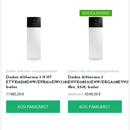
Algne
Praegune
SOODUSHIND
hind
hind
oli:
on:
8849,00 €.
6599,00 €.
Daikin õhk-vesi soojuspumbad
Daikin õhk-vesi soojuspumbad
Daikin Altherma 3 H HT
Daikin Altherma 3
ETVX16S18D9W/EPRA14DW17,180L
EHVX08S23E9W/ERGA08EVH7
boiler
8kw, 230L boiler
11985,00
€
8849,00
€
6599,00
€
KÜSI PAKKUMIST
KÜSI PAKKUMIST