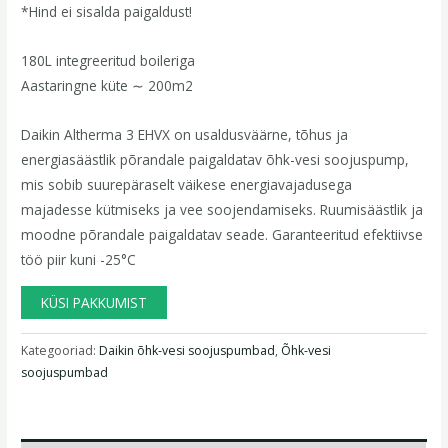
*Hind ei sisalda paigaldust!
180L integreeritud boileriga
Aastaringne küte ∼ 200m2
Daikin Altherma 3 EHVX on usaldusväärne, tõhus ja
energiasäästlik põrandale paigaldatav õhk-vesi soojuspump,
mis sobib suurepäraselt väikese energiavajadusega
majadesse kütmiseks ja vee soojendamiseks. Ruumisäästlik ja
moodne põrandale paigaldatav seade. Garanteeritud efektiivse
töö piir kuni -25°C
KÜSI PAKKUMIST
Kategooriad:
Daikin õhk-vesi soojuspumbad
,
Õhk-vesi
soojuspumbad