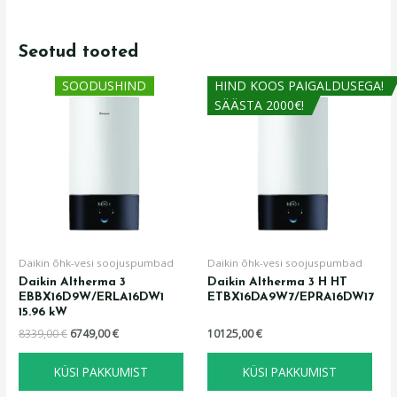
Seotud tooted
Algne
Praegune
SOODUSHIND
HIND KOOS PAIGALDUSEGA!
hind
hind
SÄÄSTA 2000€!
oli:
on:
8339,00 €.
6749,00 €.
Daikin õhk-vesi soojuspumbad
Daikin õhk-vesi soojuspumbad
Daikin Altherma 3
Daikin Altherma 3 H HT
EBBX16D9W/ERLA16DW1
ETBX16DA9W7/EPRA16DW17
15.96 kW
8339,00
€
6749,00
€
10125,00
€
KÜSI PAKKUMIST
KÜSI PAKKUMIST