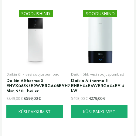
Algne
Praegune
Algne
Praegune
SOODUSHIND
SOODUSHIND
hind
hind
hind
hind
oli:
on:
oli:
on:
8849,00 €.
6599,00 €.
5493,00 €.
4279,00 €.
Daikin õhk-vesi soojuspumbad
Daikin õhk-vesi soojuspumbad
Daikin Altherma 3
Daikin Altherma 3
EHVX08S23E9W/ERGA08EVH7
EHBH04E6V/ERGA04EV 4
8kw, 230L boiler
kW
8849,00
€
6599,00
€
5493,00
€
4279,00
€
KÜSI PAKKUMIST
KÜSI PAKKUMIST