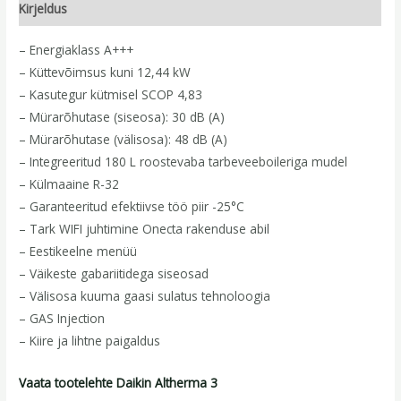
Kirjeldus
– Energiaklass A+++
– Küttevõimsus kuni 12,44 kW
– Kasutegur kütmisel SCOP 4,83
– Mürarõhutase (siseosa): 30 dB (A)
– Mürarõhutase (välisosa): 48 dB (A)
– Integreeritud 180 L roostevaba tarbeveeboileriga mudel
– Külmaaine R-32
– Garanteeritud efektiivse töö piir -25°C
– Tark WIFI juhtimine Onecta rakenduse abil
– Eestikeelne menüü
– Väikeste gabariitidega siseosad
– Välisosa kuuma gaasi sulatus tehnoloogia
– GAS Injection
– Kiire ja lihtne paigaldus
Vaata tootelehte Daikin Altherma 3