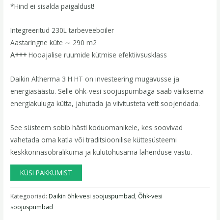
*Hind ei sisalda paigaldust!
Integreeritud 230L tarbeveeboiler
Aastaringne küte ∼ 290 m2
A+++
Hooajalise ruumide kütmise efektiivsusklass
Daikin Altherma 3 H HT on investeering mugavusse ja
energiasäästu. Selle õhk-vesi soojuspumbaga saab väiksema
energiakuluga kütta, jahutada ja viivitusteta vett soojendada.
See süsteem sobib hästi koduomanikele, kes soovivad
vahetada oma katla või traditsioonilise küttesüsteemi
keskkonnasõbralikuma ja kulutõhusama lahenduse vastu.
KÜSI PAKKUMIST
Kategooriad:
Daikin õhk-vesi soojuspumbad
,
Õhk-vesi
soojuspumbad