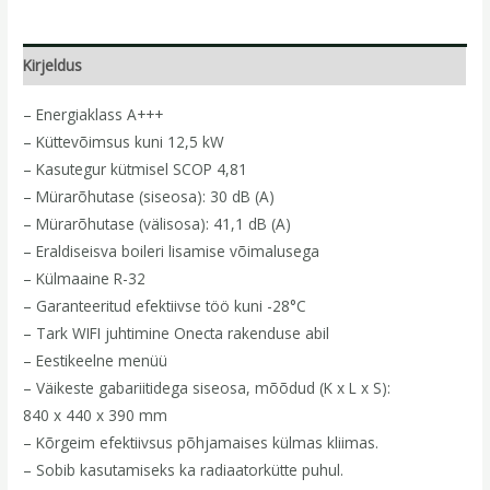
Kirjeldus
– Energiaklass A+++
– Küttevõimsus kuni 12,5 kW
– Kasutegur kütmisel SCOP 4,81
– Mürarõhutase (siseosa): 30 dB (A)
– Mürarõhutase (välisosa): 41,1 dB (A)
– Eraldiseisva boileri lisamise võimalusega
– Külmaaine R-32
– Garanteeritud efektiivse töö kuni -28°C
– Tark WIFI juhtimine Onecta rakenduse abil
– Eestikeelne menüü
– Väikeste gabariitidega siseosa, mõõdud (K x L x S):
840 x 440 x 390 mm
– Kõrgeim efektiivsus põhjamaises külmas kliimas.
– Sobib kasutamiseks ka radiaatorkütte puhul.