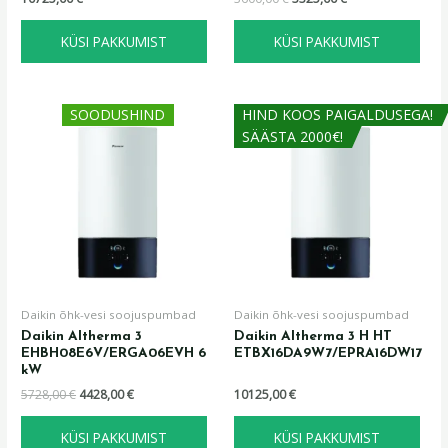
KÜSI PAKKUMIST
KÜSI PAKKUMIST
Algne
Praegune
SOODUSHIND
HIND KOOS PAIGALDUSEGA!
hind
hind
SÄÄSTA 2000€!
oli:
on:
5728,00 €.
4428,00 €.
Daikin õhk-vesi soojuspumbad
Daikin õhk-vesi soojuspumbad
Daikin Altherma 3
Daikin Altherma 3 H HT
EHBH08E6V/ERGA06EVH 6
ETBX16DA9W7/EPRA16DW17
kW
5728,00
€
4428,00
€
10125,00
€
KÜSI PAKKUMIST
KÜSI PAKKUMIST