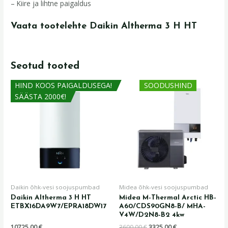
– Kiire ja lihtne paigaldus
Vaata tootelehte Daikin Altherma 3 H HT
Seotud tooted
Algne
Praegune
HIND KOOS PAIGALDUSEGA!
SOODUSHIND
hind
hind
SÄÄSTA 2000€!
oli:
on:
3600,00 €.
3325,00 €.
Daikin õhk-vesi soojuspumbad
Midea õhk-vesi soojuspumbad
Daikin Altherma 3 H HT
Midea M-Thermal Arctic HB-
ETBX16DA9W7/EPRA18DW17
A60/CDS90GN8-B/ MHA-
V4W/D2N8-B2 4kw
10725,00
€
3600,00
€
3325,00
€