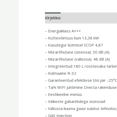
Kirjeldus
– Energiaklass A+++
– Küttevõimsus kuni 13,38 kW
– Kasutegur kütmisel SCOP 4,87
– Mürarõhutase (siseosa): 30 dB (A)
– Mürarõhutase (välisosa): 48 dB (A)
– Integreeritud 180 L roostevaba tarbe
– Külmaaine R-32
– Garanteeritud efektiivse töö piir -25°
– Tark WIFI juhtimine Onecta rakenduse 
– Eestikeelne menüü
– Väikeste gabariitidega siseosad
– Välisosa kuuma gaasi sulatus tehnoloo
– GAS Injection