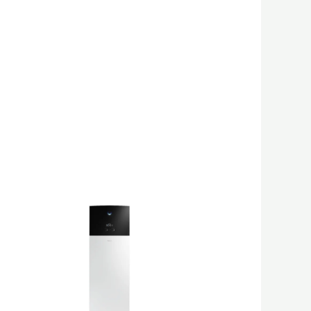
gune
,00 €.