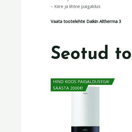
– Kiire ja lihtne paigaldus
Vaata tootelehte Daikin Altherma 3
Seotud t
HIND KOOS PAIGALDUSEGA!
SÄÄSTA 2000€!