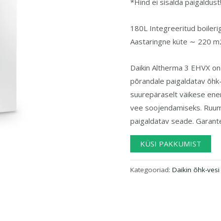
*Hind ei sisalda paigaldust
boiler
kogus
180L Integreeritud boiler
Aastaringne küte ∼ 220 m
Daikin Altherma 3 EHVX on 
põrandale paigaldatav õhk
suurepäraselt väikese ene
vee soojendamiseks. Ruum
paigaldatav seade. Garantee
KÜSI PAKKUMIST
Kategooriad:
Daikin õhk-ves