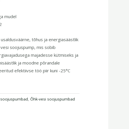
!
iga mudel
2
usaldusväärne, tõhus ja energiasäästlik
-vesi soojuspump, mis sobib
rgiavajadusega majadesse kütmiseks ja
isäästlik ja moodne põrandale
ritud efektiivse töö piir kuni -25°C
i soojuspumbad
,
Õhk-vesi soojuspumbad