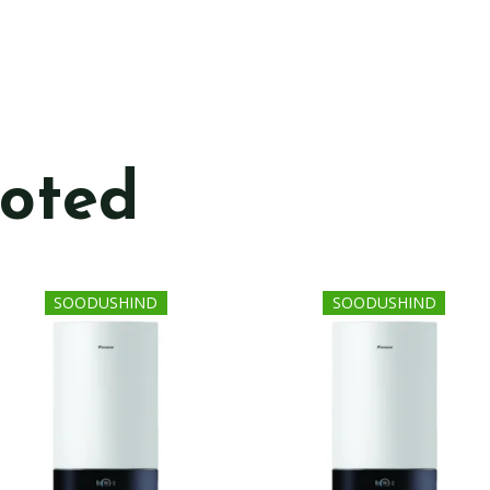
ooted
Algne
Praegune
Algne
Prae
SOODUSHIND
SOODUSHIND
hind
hind
hind
hind
oli:
on:
oli:
on:
6135,00 €.
4669,00 €.
8339,00 €.
6749