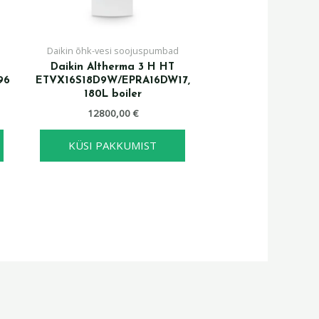
Daikin õhk-vesi soojuspumbad
Daikin Altherma 3 H HT
96
ETVX16S18D9W/EPRA16DW17,
180L boiler
12800,00
€
KÜSI PAKKUMIST