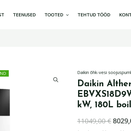
ST
TEENUSED
TOOTED
TEHTUD TÖÖD
KON
Daikin õhk-vesi soojuspu
IND
Daikin
Algne
Altherma
Daikin Althe
hind
3
EBVXS18D9W
R
oli:
kW, 180L boi
EBVXS18D9W/ERLA14DW
11049
13,38
11049,00
€
8029
kW,
180L