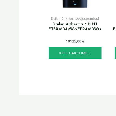
Daikin õhk-vesi soojuspumbad
Daikin Altherma 3 H HT
ETBX16DA9W7/EPRA16DW17
E
10125,00
€
KÜSI PAKKUMIST