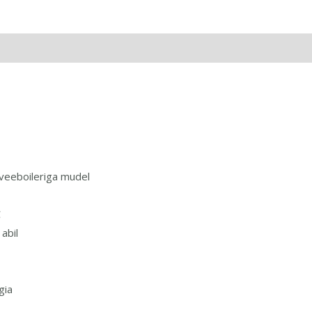
veeboileriga mudel
C
abil
gia