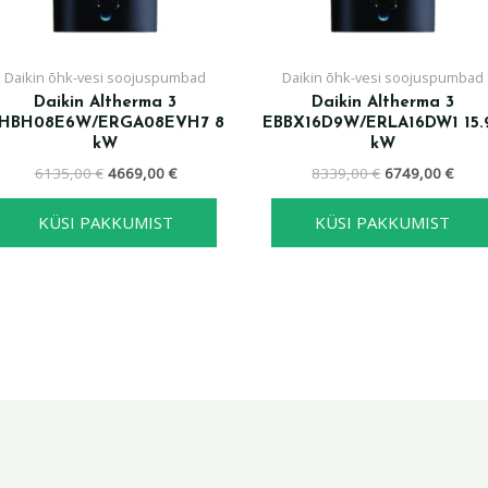
Daikin õhk-vesi soojuspumbad
Daikin õhk-vesi soojuspumbad
Daikin Altherma 3
Daikin Altherma 3
HBH08E6W/ERGA08EVH7 8
EBBX16D9W/ERLA16DW1 15.
kW
kW
6135,00
€
4669,00
€
8339,00
€
6749,00
€
KÜSI PAKKUMIST
KÜSI PAKKUMIST