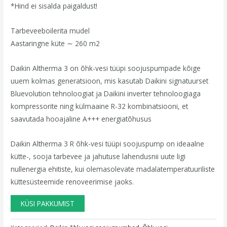
*Hind ei sisalda paigaldust!
Tarbeveeboilerita mudel
Aastaringne küte ∼ 260 m2
Daikin Altherma 3 on õhk-vesi tüüpi soojuspumpade kõige
uuem kolmas generatsioon, mis kasutab Daikini signatuurset
Bluevolution tehnoloogiat ja Daikini inverter tehnoloogiaga
kompressorite ning külmaaine R-32 kombinatsiooni, et
saavutada hooajaline A+++ energiatõhusus
Daikin Altherma 3 R õhk-vesi tüüpi soojuspump on ideaalne
kütte-, sooja tarbevee ja jahutuse lahendusnii uute ligi
nullenergia ehitiste, kui olemasolevate madalatemperatuuriliste
küttesüsteemide renoveerimise jaoks.
KÜSI PAKKUMIST