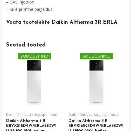
– GAS Injection
– Kiire ja lihtne paigaldus
Vaata tootelehte Daikin Altherma 3R ERLA
Seotud tooted
Algne
Praegune
Algne
Praegune
SOODUSHIND
SOODUSHIND
hind
hind
hind
hind
oli:
on:
oli:
on:
11049,00 €.
8029,00 €.
11129,00 €.
8129,00 €.
Daikin õhk-vesi soojuspumbad
Daikin õhk-vesi soojuspumbad
Daikin Altherma 3 R
Daikin Altherma 3 R
EBVXS18D9W/ERLA14DW1
EBVX16S23D9W/ERLA14DW1
13,38 kW, 180L boiler
13,38kW 230L boiler