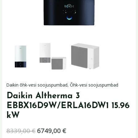
Daikin õhk-vesi soojuspumbad
,
Õhk-vesi soojuspumbad
Daikin Altherma 3
EBBX16D9W/ERLA16DW1 15.96
kW
8339,00
€
6749,00
€