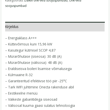
Kategooriad:
Daikin õhk-vesi soojuspumbad
,
Õhk-vesi
soojuspumbad
Kirjeldus
– Energiaklass A+++
– Küttevõimsus kuni 15,96 kW
– Kasutegur kütmisel SCOP 4,87
– Mürarõhutase (siseosa): 30 dB (A)
– Mürarõhutase (välisosa): 48 dB (A)
– Eraldiseisva boileri lisamise võimalusega
– Külmaaine R-32
– Garanteeritud efektiivse töö piir -25°C
– Tark WIFI juhtimine Onecta rakenduse abil
– Eestikeelne menüü
– Väikeste gabariitidega siseosad
– Välisosal kuuma gaasi sulatus tehnoloogia