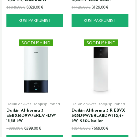
11049,00
€
8029,00
€
11129,00
€
8129,00
€
KÜSI PAKKUMIST
KÜSI PAKKUMIST
Algne
Praegune
Algne
Praegune
SOODUSHIND
SOODUSHIND
hind
hind
hind
hind
oli:
on:
oli:
on:
7099,00 €.
6399,00 €.
10519,00 €.
7669,00 €.
Daikin õhk-vesi soojuspumbad
Daikin õhk-vesi soojuspumbad
Daikin Altherma 3
Daikin Altherma 3 R EBVX
EBBX16D9W/ERLA14DW1
S23D9W/ERLA11DW1 12,44
13,38 kW
kW, 230L boiler
7099,00
€
6399,00
€
10519,00
€
7669,00
€