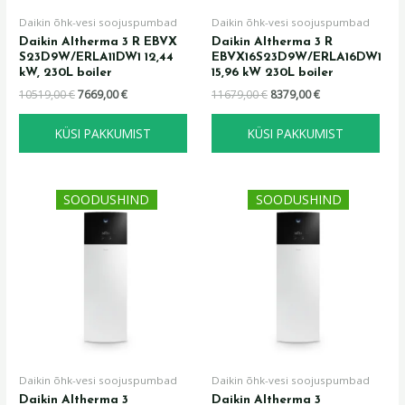
Daikin õhk-vesi soojuspumbad
Daikin õhk-vesi soojuspumbad
Daikin Altherma 3 R EBVX
Daikin Altherma 3 R
S23D9W/ERLA11DW1 12,44
EBVX16S23D9W/ERLA16DW1
kW, 230L boiler
15,96 kW 230L boiler
10519,00
€
7669,00
€
11679,00
€
8379,00
€
KÜSI PAKKUMIST
KÜSI PAKKUMIST
Algne
Praegune
Algne
Praegune
SOODUSHIND
SOODUSHIND
hind
hind
hind
hind
oli:
on:
oli:
on:
7889,00 €.
5799,00 €.
8579,00 €.
6299,00 €.
Daikin õhk-vesi soojuspumbad
Daikin õhk-vesi soojuspumbad
Daikin Altherma 3
Daikin Altherma 3