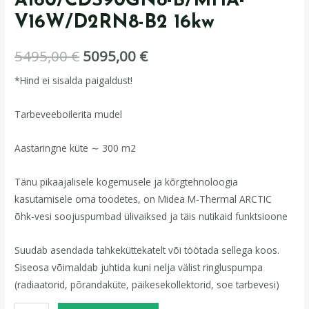
A160/CDS90GN8-B/MHA-
V16W/D2RN8-B2 16kw
5495,00
€
5095,00
€
*Hind ei sisalda paigaldust!
Tarbeveeboilerita mudel
Aastaringne küte ∼ 300 m2
Tänu pikaajalisele kogemusele ja kõrgtehnoloogia
kasutamisele oma toodetes, on Midea M-Thermal ARCTIC
õhk-vesi soojuspumbad ülivaiksed ja täis nutikaid funktsioone
Suudab asendada tahkeküttekatelt või töötada sellega koos.
Siseosa võimaldab juhtida kuni nelja välist ringluspumpa
(radiaatorid, põrandaküte, päikesekollektorid, soe tarbevesi)