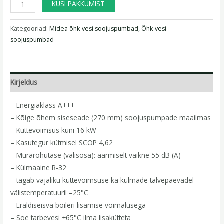
KÜSI PAKKUMIST
Kategooriad:
Midea õhk-vesi soojuspumbad
,
Õhk-vesi
soojuspumbad
Kirjeldus
– Energiaklass A+++
– Kõige õhem siseseade (270 mm) soojuspumpade maailmas
– Küttevõimsus kuni 16 kW
– Kasutegur kütmisel SCOP 4,62
– Mürarõhutase (välisosa): äärmiselt vaikne 55 dB (A)
– Külmaaine R-32
– tagab vajaliku küttevõimsuse ka külmade talvepäevadel
välistemperatuuril –25°C
– Eraldiseisva boileri lisamise võimalusega
– Soe tarbevesi +65°C ilma lisakütteta