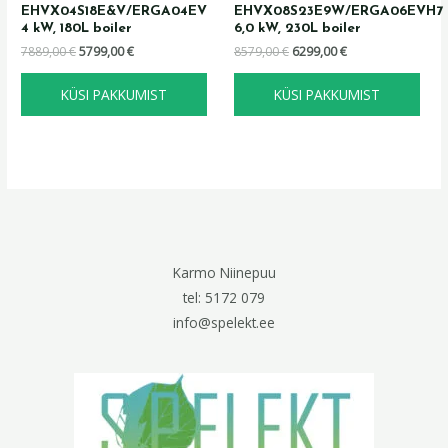
EHVX04S18E&V/ERGA04EV
EHVX08S23E9W/ERGA06EVH7
4 kW, 180L boiler
6,0 kW, 230L boiler
7889,00
€
5799,00
€
8579,00
€
6299,00
€
KÜSI PAKKUMIST
KÜSI PAKKUMIST
Karmo Niinepuu
tel: 5172 079
info@spelekt.ee