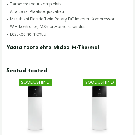
– Tarbeveeandur komplektis
– Alfa Laval Plaatsoojusvaheti
– Mitsubishi Electric Twin Rotary DC Inverter Kompressor
– WIFI kontroller, MSmartHome rakendus
– Eestikeelne menüü
Vaata tootelehte Midea M-Thermal
Seotud tooted
Algne
Praegune
Algne
Praegune
SOODUSHIND
SOODUSHIND
hind
hind
hind
hind
oli:
on:
oli:
on:
10519,00 €.
7669,00 €.
11679,00 €.
8379,00 €.