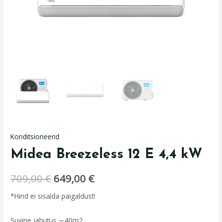
Konditsioneerid
Midea Breezeless 12 E 4,4 kW
709,00
€
649,00
€
*Hind ei sisalda paigaldust!
Suvine jahutus ∼40m2