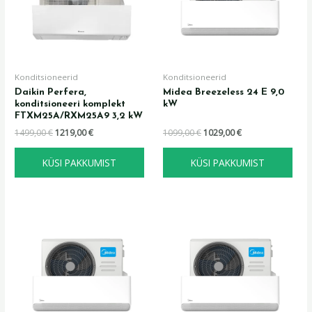
Konditsioneerid
Konditsioneerid
Daikin Perfera,
Midea Breezeless 24 E 9,0
konditsioneeri komplekt
kW
FTXM25A/RXM25A9 3,2 kW
1499,00
€
1219,00
€
1099,00
€
1029,00
€
KÜSI PAKKUMIST
KÜSI PAKKUMIST
Algne
Praegune
Algne
Praegune
hind
hind
hind
hind
oli:
on:
oli:
on:
649,00 €.
609,00 €.
879,00 €.
809,00 €.