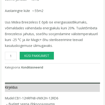
Aastaringne küte ∼55m2
Uus Midea Breezeless E õpib ise energiasäästlikumaks,
võimaldades vähendada energiakulu kuni 20%. Tuuletõmbeta
Breezelessi jahutus, siseõhu soojendamine välistemperatuuril
kuni -25 °C ja Air Magic+ õhu steriliseerimine teevad
kasutuskogemuse ülimugavaks.
KÜSI PAKKUMIST
Kategooria:
Konditsioneerid
Kirjeldus
Mudel:CB1-12HRFN8-I/MX2H-12RD6
– Budget seeria õhksoojuspump