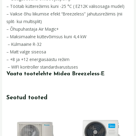
– Töötab kütterežiimis kuni -25 °C ( EZ12K välisosaga mudel)
– Vaikse õhu liikumise efekt “Breezeless” jahutusrežiimis (nii
split- kui multisplit)
– Õhupuhastaja Air Magic+
– Maksimaalne küttevõimsus kuni 4,4 kW
– Külmaaine R-32
– Matt valge siseosa
– +8 ja +12 energiasäästu režiim
– WIFI kontroller standardvarustuses
Vaata tootelehte Midea Breezeless-E
Seotud tooted
Algne
Praegune
Algne
Praegune
hind
hind
hind
hind
oli:
on:
oli:
on:
1499,00 €.
1219,00 €.
1099,00 €.
1029,00 €.